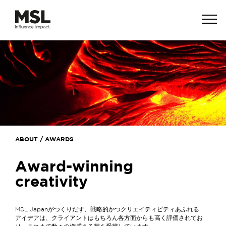
Open
Menu
メ
イ
ン
コ
ン
テ
ン
ツ
に
移
動
ABOUT / AWARDS
Award-winning
creativity
MSL Japanがつくりだす、戦略的かつクリエイティビティあふれる
アイデアは、クライアントはもちろん各方面からも高く評価されてお