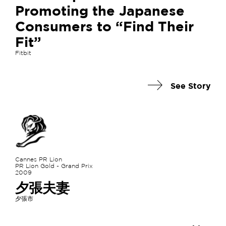
Promoting the Japanese
Consumers to “Find Their
Fit”
Fitbit
See Story
Cannes PR Lion
PR Lion Gold - Grand Prix
2009
夕張夫妻
夕張市