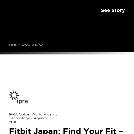
See Story
MORE AWARDS
IPRA GoldenWorld Award​s
Technology - Agency
2016
Fitbit Japan: Find Your Fit –