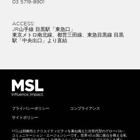
03 5719-8901
ACCESS:
JR山手線 目黒駅「東急口」
東京メトロ南北線、都営三田線、東急目黒線 目黒
駅「中央出口」より直結
MSL
Japan
プライバシーポリシー
コンプライアンス
Sub-
footer
サイトポリシー
MSLは戦略性とクリエイティビティを兼ね備えた次世代型のグローバル・
コミュニケーション・エージェンシーです。世界40ヵ国に拠点を構える私
達は、PR視点を大切にした統合コミュニケーション・プログラムを通じ