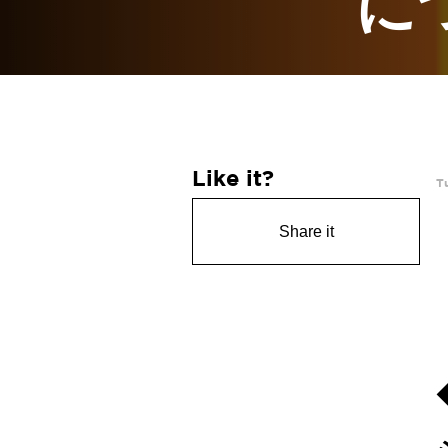
に
Like it?
T
Share it