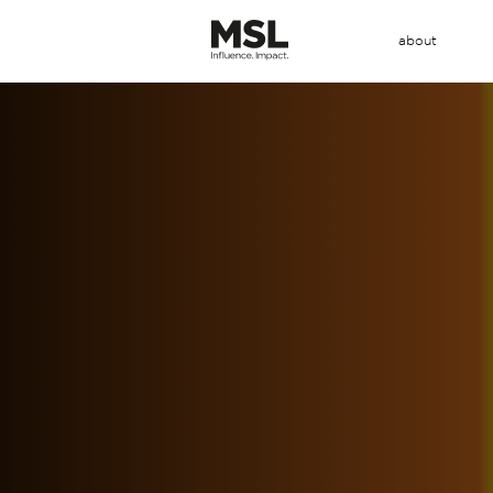
about
Main
メ
Menu
イ
ン
コ
ン
テ
ン
ツ
に
移
動