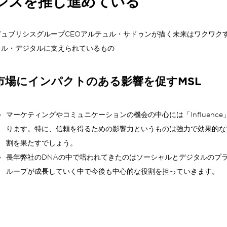
シスを推し進めている
ピュブリシスグループ
CEO
アルテュル・サドゥンが描く未来はワクワク
ャル・デジタルに支えられているもの
市場にインパクトのある影響を促す
MSL
マーケティングやコミュニケーションの機会の中心には「
Influence
ります。
特に、信頼を得るための影響力というものは強力で効果的な
割を果たすでしょう。
長年弊社の
DNA
の中で培われてきたのはソーシャルとデジタルのプ
ループが成長していく中で今後も中心的な役割を担っていきます。