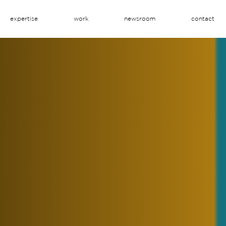
expertise
work
newsroom
contact