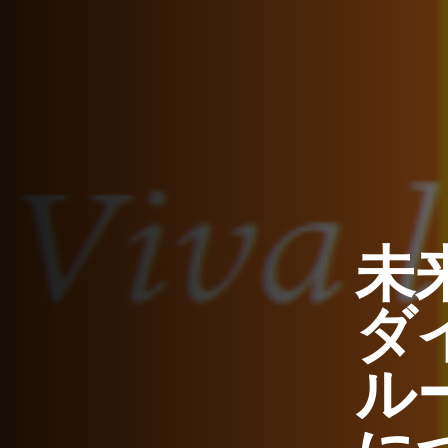
未
ダ
ル