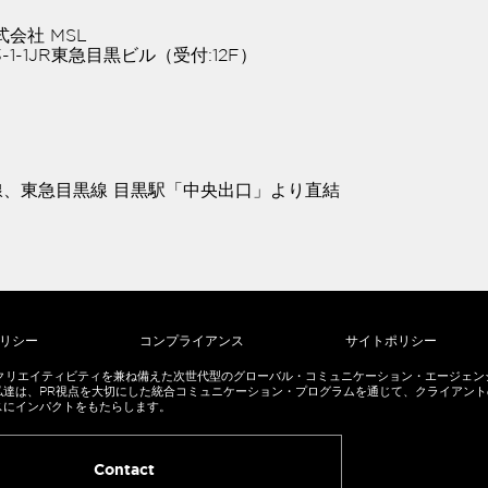
会社 MSL
3-1-1JR東急目黒ビル（受付:12F）
、東急目黒線 目黒駅「中央出口」より直結
リシー
コンプライアンス
サイトポリシー
-
とクリエイティビティを兼ね備えた次世代型のグローバル・コミュニケーション・エージェン
私達は、PR視点を大切にした統合コミュニケーション・プログラムを通じて、クライアント
er
スにインパクトをもたらします。
Contact