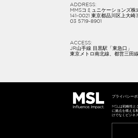
ADDRESS:
MMSコミュニケーションズ株式
141-0021 東京都品川区上大崎
03 5719-8901
ACCESS:
JR山手線 目黒駅「東急口」
東京メトロ南北線、都営三田線
プライバシーポ
Sub
MSLは戦略性
に拠点を構える
MSL
foot
Japan
けでなくビジネ