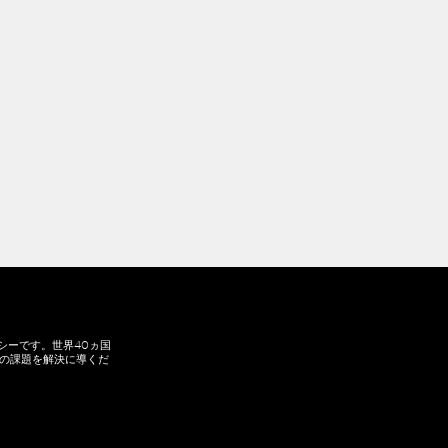
シーです。世界40ヵ国
の課題を解決に導くだ