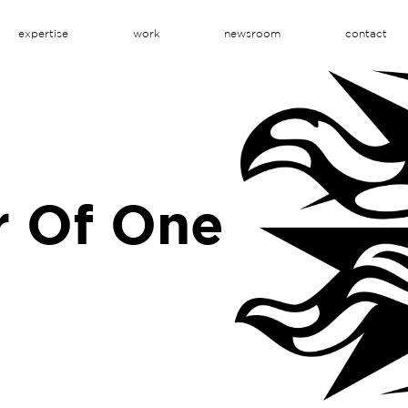
expertise
work
newsroom
contact
 Of One