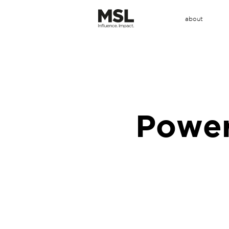
メ
イ
ン
about
コ
Main
ン
テ
ン
Menu
ツ
に
移
動
Power