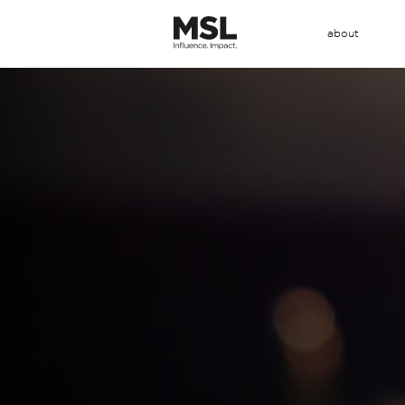
about
Main
メ
Menu
イ
ン
コ
ン
テ
ン
ツ
に
移
動